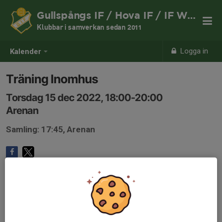
Gullspångs IF / Hova IF / IF Weimer
Klubbar i samverkan sedan 2011
Logga in
Kalender
Träning Inomhus
Torsdag 15 dec 2022, 18:00-20:00
Arenan
Samling: 17:45, Arenan