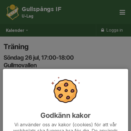
Gullspångs IF
U-Lag
Logga in
Kalender
Träning
Söndag 26 jul, 17:00-18:00
Gullmovallen
Samling: 17:00
Godkänn kakor
Vi använder oss av kakor (cookies) för att vår
webbplats ska fungera bra för dig. De används